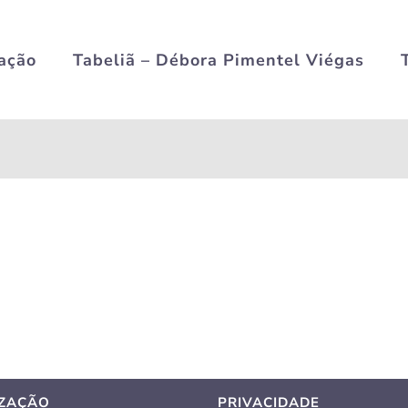
zação
Tabeliã – Débora Pimentel Viégas
IZAÇÃO
PRIVACIDADE