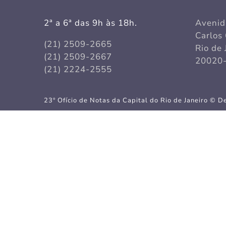
2ª a 6ª das 9h às 18h.
Avenid
Carlos 
(21) 2509-2665
Rio de 
(21) 2509-2667
20020-
(21) 2224-2555
23º Ofício de Notas da Capital do Rio de Janeiro © 